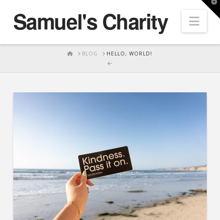
T
Samuel's Charity
t
Nav
W
HOME
BLOG
HELLO, WORLD!